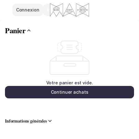
Panier
Dialogue
Connexion
Inscrivez-vous
-
Musées
d'art
Panier
et
d'histoire
Votre panier est vide.
Continuer achats
Informations générales